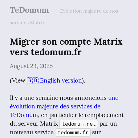
TeDomum
Evolution majeure de nos
services Matrix
Migrer son compte Matrix 
vers tedomum.fr
August 23, 2025
(View 
🇬🇧 English version
).
Il y a une semaine nous annoncions 
une 
évolution majeure des services de 
TeDomum
, en particulier le remplacement 
du serveur Matrix 
 par un 
tedomum.net
nouveau service 
 sur 
tedomum.fr