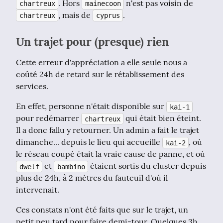
. Hors 
 n'est pas voisin de 
chartreux
mainecoon
, mais de 
.
chartreux
cyprus
Un trajet pour (presque) rien
Cette erreur d'appréciation a elle seule nous a 
coûté 24h de retard sur le rétablissement des 
services.
En effet, personne n'était disponible sur 
kai-1
pour redémarrer 
 qui était bien éteint. 
chartreux
Il a donc fallu y retourner. Un admin a fait le trajet 
dimanche... depuis le lieu qui accueille 
, où 
kai-2
le réseau coupé était la vraie cause de panne, et où 
 et 
 étaient sortis du cluster depuis 
dwelf
bambino
plus de 24h, à 2 mètres du fauteuil d'où il 
intervenait.
Ces constats n'ont été faits que sur le trajet, un 
petit peu tard pour faire demi-tour. Quelques 3h 