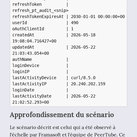
refreshToken          | 
refresh_pt_audit_<snip>

refreshTokenExpiresAt | 2030-01-01 00:00:00+00

userId                | 490

oAuthClientId         | 1

createdAt             | 2026-05-18 
19:08:04.716427+00

updatedAt             | 2026-05-22 
21:03:43.054+00

authName              | 

loginDevice           | 

loginIP               | 

lastActivityDevice    | curl/8.5.0

lastActivityIP        | 20.240.202.159

loginDate             | 

lastActivityDate      | 2026-05-22 
Approfondissement du scénario
Le scénario décrit est celui qui a été observé à 
l'échelle par Framasoft et l'équipe de PeerTube. Ce 