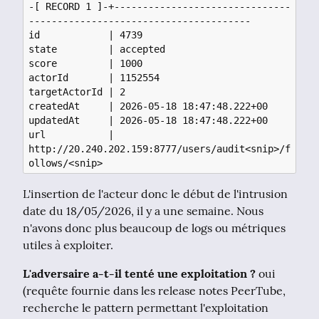
-[ RECORD 1 ]-+-------------------------------
---------------------------------------

id            | 4739

state         | accepted

score         | 1000

actorId       | 1152554

targetActorId | 2

createdAt     | 2026-05-18 18:47:48.222+00

updatedAt     | 2026-05-18 18:47:48.222+00

url           | 
http://20.240.202.159:8777/users/audit<snip>/f
L'insertion de l'acteur donc le début de l'intrusion 
date du 18/05/2026, il y a une semaine. Nous 
n'avons donc plus beaucoup de logs ou métriques 
utiles à exploiter.
L'adversaire a-t-il tenté une exploitation ?
 oui 
(requête fournie dans les release notes PeerTube, 
recherche le pattern permettant l'exploitation 