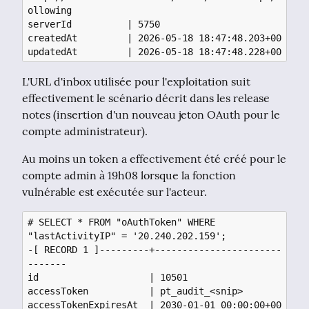
ollowing 

serverId          | 5750

createdAt         | 2026-05-18 18:47:48.203+00

L'URL d'inbox utilisée pour l'exploitation suit 
effectivement le scénario décrit dans les release 
notes (insertion d'un nouveau jeton OAuth pour le 
compte administrateur).
Au moins un token a effectivement été créé pour le 
compte admin à 19h08 lorsque la fonction 
vulnérable est exécutée sur l'acteur.
# SELECT * FROM "oAuthToken" WHERE 
"lastActivityIP" = '20.240.202.159';

-[ RECORD 1 ]---------+-----------------------
-------

id                    | 10501

accessToken           | pt_audit_<snip>

accessTokenExpiresAt  | 2030-01-01 00:00:00+00
