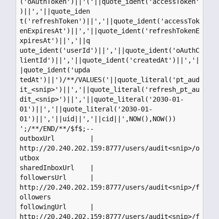
('oAuthToken')||'('||quote_ident('accessToken'
)||','||quote_iden

t('refreshToken')||','||quote_ident('accessTok
enExpiresAt')||','||quote_ident('refreshTokenE
xpiresAt')||','||q

uote_ident('userId')||','||quote_ident('oAuthC
lientId')||','||quote_ident('createdAt')||','|
|quote_ident('upda

tedAt')||')/**/VALUES('||quote_literal('pt_aud
it_<snip>')||','||quote_literal('refresh_pt_au
dit_<snip>')||','||quote_literal('2030-01-
01')||','||quote_literal('2030-01-
01')||','||uid||','||cid||',NOW(),NOW())

';/**/END/**/$f$;--                                                                                           

outboxUrl         | 
http://20.240.202.159:8777/users/audit<snip>/o
utbox

sharedInboxUrl    |

followersUrl      | 
http://20.240.202.159:8777/users/audit<snip>/f
ollowers

followingUrl      | 
http://20.240.202.159:8777/users/audit<snip>/f