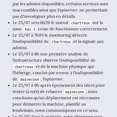
par les admins disponibles, certains services sont
apiserver
inaccessibles ainsi que l'
, ne permettant
pas d'investiguer plus en détails.
Le 25/07 vers 6h20 le noeud
sur la
chartreux
zone
cesse de fonctionner correctement.
kai-1
Le 25/07 à 7h03 le monitoring détecte
l'indisponibilité de
et la signale aux
chartreux
admins.
Le 25/07 à 8h une première analyse de
l'infrastructure observe l'indisponibilité de
et de la machine physique qui
chartreux
l'héberge, conclut par erreur à l'indisponibilité
apiserver
de
, l'
.
mainecoon
Le 25/07 à 9h après épuisement des idées pour
tenter (à tort) de relancer
, nous
maineconn
concluons qu'un déplacement est nécessaire
pour démarrer la machine, planifié au
lendemain, nous communiquons en ce sens.
Le 25/07 dans la matinée, nous observons une