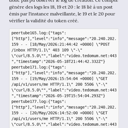
génère des logs les 18, 19 et 20 : le 18 lié à un post 
émis par l'instance malveillante, le 19 et le 20 pour 
vérifier la validité du token créé.
peertube165.log:{"tags":
["http"],"level":"info","message":"20.240.202.
159 - - [18/May/2026:21:44:42 +0000] \"POST 
/inbox HTTP/1.1\" 403 109 \"-\" 
\"curl/8.5.0\"","label":"video.tedomum.net:443
","timestamp":"2026-05-18T21:44:42.332Z"}

peertube171.log:{"tags":
["http"],"level":"info","message":"20.240.202.
159 - - [19/May/2026:15:54:04 +0000] \"GET 
/api/v1/users/me HTTP/1.1\" 200 5506 \"-\" 
\"curl/8.5.0\"","label":"video.tedomum.net:443
","timestamp":"2026-05-19T15:54:04.293Z"}

peertube177.log:{"tags":
["http"],"level":"info","message":"20.240.202.
159 - - [20/May/2026:14:52:00 +0000] \"GET 
/api/v1/users/me HTTP/1.1\" 200 5506 \"-\" 
\"curl/8.5.0\"","label":"video.tedomum.net:443