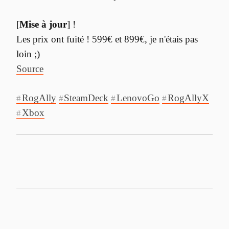
[
Mise à jour
] !

Les prix ont fuité ! 599€ et 899€, je n'étais pas 
Source
RogAlly
SteamDeck
LenovoGo
RogAllyX
#
#
#
#
Xbox
#