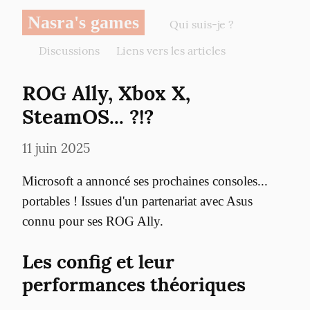
Nasra's games
Qui suis-je ?
Discussions
Liens vers les articles
ROG Ally, Xbox X, 
SteamOS... ?!?
11 juin 2025
Microsoft a annoncé ses prochaines consoles... 
portables ! Issues d'un partenariat avec Asus 
connu pour ses ROG Ally.
Les config et leur 
performances théoriques