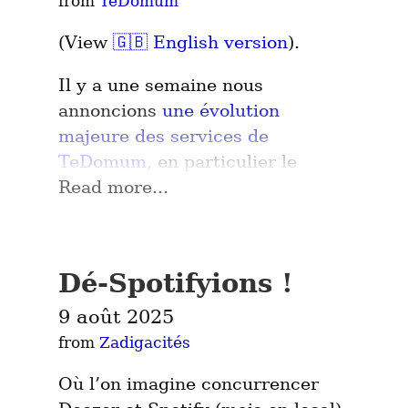
from 
TeDomum
(View 
🇬🇧 English version
).
Il y a une semaine nous 
annoncions 
une évolution 
majeure des services de 
TeDomum
, en particulier le 
Read more...
remplacement du serveur Matrix 
 par un nouveau 
tedomum.net
service 
 sur 
tedomum.fr
invitation uniquement.
Dé-Spotifyions !
Cet article a pour but de vous 
9 août 2025
accompagner pour une migration 
from 
Zadigacités
la plus simple possible vers 
. La migration 
Où l’on imagine concurrencer 
tedomum.fr